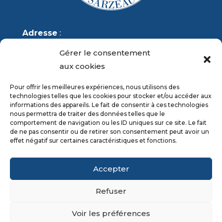
Adresse
:
École Sainte-Anne
Gérer le consentement
4 rue des Vénètes
aux cookies
56370 SARZEAU
Pour offrir les meilleures expériences, nous utilisons des
technologies telles que les cookies pour stocker et/ou accéder aux
Téléphone
: 02 97 41 85 98
informations des appareils. Le fait de consentir à ces technologies
nous permettra de traiter des données telles que le
Courriel
:
sainte-anne.sarzeau@orange.fr
comportement de navigation ou les ID uniques sur ce site. Le fait
de ne pas consentir ou de retirer son consentement peut avoir un
effet négatif sur certaines caractéristiques et fonctions.
Enseignement Catholique du Morbihan
Accepter
Refuser
Voir les préférences