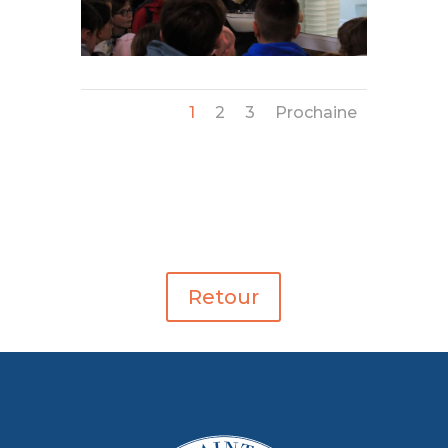
1
2
3
Prochaine
Retour