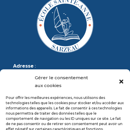
Adresse
:
École Sainte-Anne
Gérer le consentement
4 rue des Vénètes
aux cookies
56370 SARZEAU
Pour offrir les meilleures expériences, nous utilisons des
technologies telles que les cookies pour stocker et/ou accéder aux
Téléphone
: 02 97 41 85 98
informations des appareils. Le fait de consentir à ces technologies
nous permettra de traiter des données telles que le
Courriel
:
sainte-anne.sarzeau@orange.fr
comportement de navigation ou les ID uniques sur ce site. Le fait
de ne pas consentir ou de retirer son consentement peut avoir un
effet négatif sur certaines caractéristiques et fonctions.