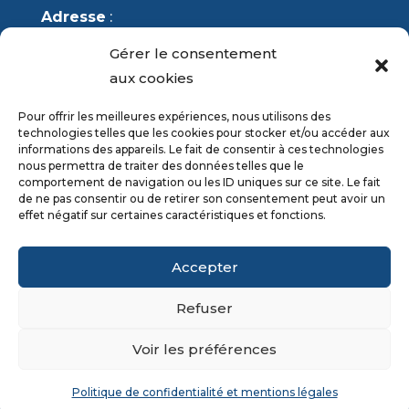
Adresse
:
École Sainte-Anne
Gérer le consentement
4 rue des Vénètes
aux cookies
56370 SARZEAU
Pour offrir les meilleures expériences, nous utilisons des
technologies telles que les cookies pour stocker et/ou accéder aux
Téléphone
: 02 97 41 85 98
informations des appareils. Le fait de consentir à ces technologies
nous permettra de traiter des données telles que le
Courriel
:
sainte-anne.sarzeau@orange.fr
comportement de navigation ou les ID uniques sur ce site. Le fait
de ne pas consentir ou de retirer son consentement peut avoir un
effet négatif sur certaines caractéristiques et fonctions.
Enseignement Catholique du Morbihan
Accepter
Refuser
Voir les préférences
Politique de confidentialité et mentions légales