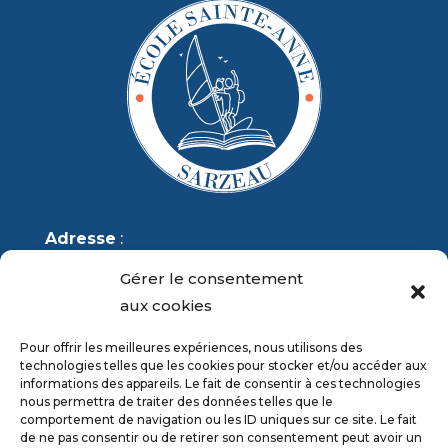
Adresse
:
École Sainte-Anne
Gérer le consentement
4 rue des Vénètes
aux cookies
56370 SARZEAU
Pour offrir les meilleures expériences, nous utilisons des
technologies telles que les cookies pour stocker et/ou accéder aux
Téléphone
: 02 97 41 85 98
informations des appareils. Le fait de consentir à ces technologies
nous permettra de traiter des données telles que le
Courriel
:
sainte-anne.sarzeau@orange.fr
comportement de navigation ou les ID uniques sur ce site. Le fait
de ne pas consentir ou de retirer son consentement peut avoir un